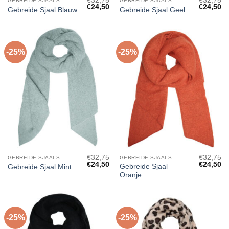
€
32,75
€
32,75
GEBREIDE SJAALS
GEBREIDE SJAALS
Oorspronkelijke
Huidige
Oorspronk
Hu
€
24,50
€
24,50
Gebreide Sjaal Blauw
Gebreide Sjaal Geel
prijs
prijs
prijs
pri
was:
is:
was:
is:
€32,75.
€24,50.
€32,75.
€2
-25%
-25%
€
32,75
€
32,75
GEBREIDE SJAALS
GEBREIDE SJAALS
Oorspronkelijke
Huidige
Oorspronk
Hu
€
24,50
€
24,50
Gebreide Sjaal
Gebreide Sjaal Mint
prijs
prijs
prijs
pri
Oranje
was:
is:
was:
is:
€32,75.
€24,50.
€32,75.
€2
-25%
-25%