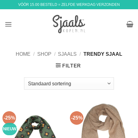
Ga
VÓÓR 15.00 BESTELD = ZELFDE WERKDAG VERZONDEN
naar
inhoud
HOME
/
SHOP
/
SJAALS
/
TRENDY SJAAL
FILTER
-25%
-25%
NIEUW