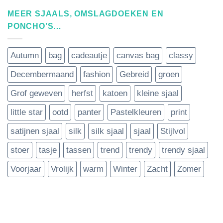
MEER SJAALS, OMSLAGDOEKEN EN
PONCHO’S…
Autumn
bag
cadeautje
canvas bag
classy
Decembermaand
fashion
Gebreid
groen
Grof geweven
herfst
katoen
kleine sjaal
little star
ootd
panter
Pastelkleuren
print
satijnen sjaal
silk
silk sjaal
sjaal
Stijlvol
stoer
tasje
tassen
trend
trendy
trendy sjaal
Voorjaar
Vrolijk
warm
Winter
Zacht
Zomer