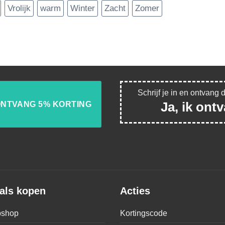
Vrolijk
warm
Winter
Zacht
Zomer
Schrijf je in en ontvang 
Ja, ik ont
als kopen
Acties
shop
Kortingscode