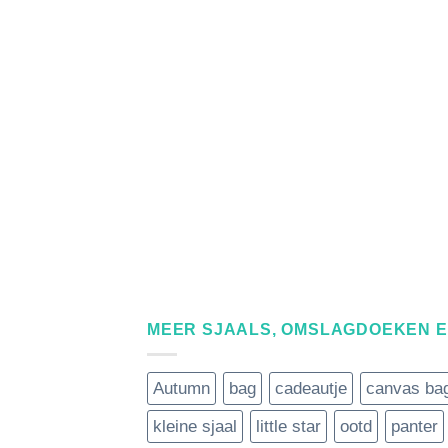
MEER SJAALS, OMSLAGDOEKEN 
Autumn
bag
cadeautje
canvas ba
kleine sjaal
little star
ootd
panter