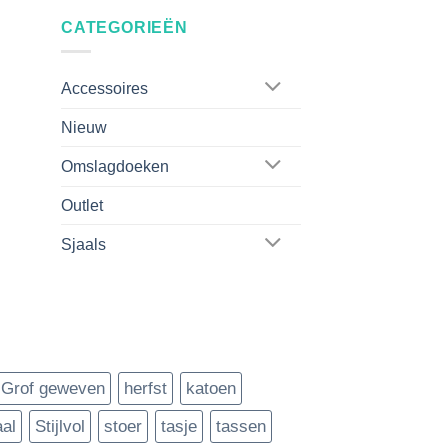
CATEGORIEËN
Accessoires
Nieuw
Omslagdoeken
Outlet
Sjaals
Grof geweven
herfst
katoen
aal
Stijlvol
stoer
tasje
tassen