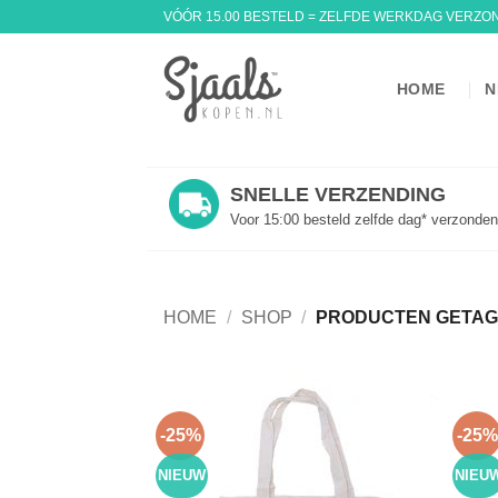
Ga
VÓÓR 15.00 BESTELD = ZELFDE WERKDAG VERZO
naar
inhoud
HOME
N
SNELLE VERZENDING
Voor 15:00 besteld zelfde dag* verzonden
HOME
/
SHOP
/
PRODUCTEN GETAG
-25%
-25%
NIEUW
NIEU