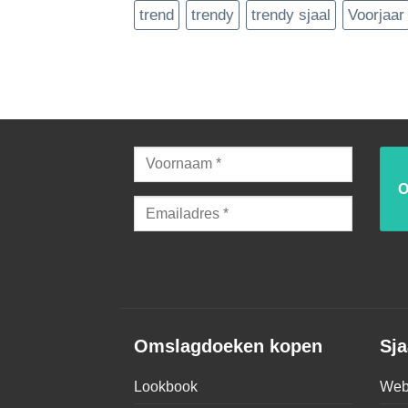
trend
trendy
trendy sjaal
Voorjaar
Omslagdoeken kopen
Sja
Lookbook
Web