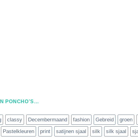
EN PONCHO’S…
g
classy
Decembermaand
fashion
Gebreid
groen
Pastelkleuren
print
satijnen sjaal
silk
silk sjaal
sj