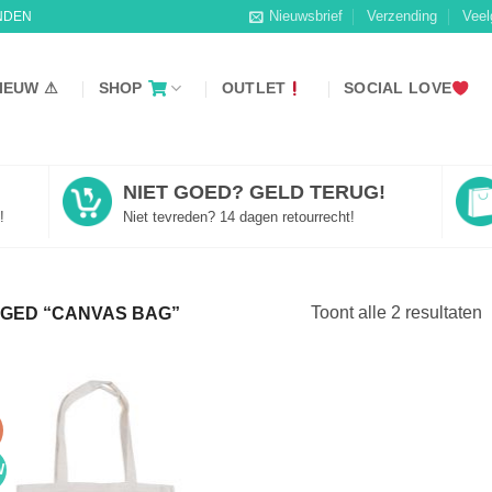
Nieuwsbrief
Verzending
Veel
NDEN
IEUW ⚠
SHOP
OUTLET
SOCIAL LOVE
NIET GOED? GELD TERUG!
!
Niet tevreden? 14 dagen retourrecht!
Toont alle 2 resultaten
GED “CANVAS BAG”
W