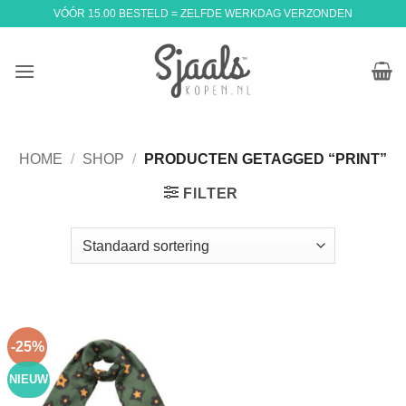
Ga
VÓÓR 15.00 BESTELD = ZELFDE WERKDAG VERZONDEN
naar
inhoud
HOME
/
SHOP
/
PRODUCTEN GETAGGED “PRINT”
FILTER
-25%
NIEUW