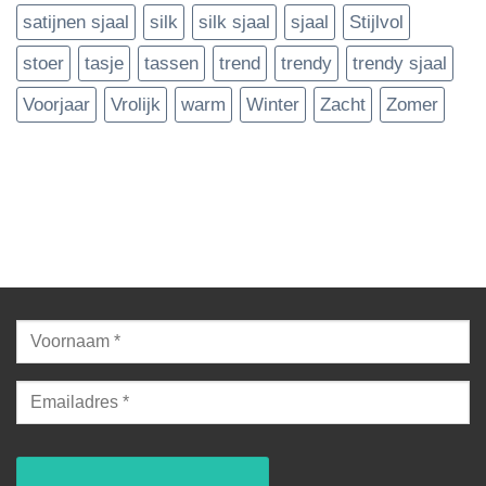
satijnen sjaal
silk
silk sjaal
sjaal
Stijlvol
stoer
tasje
tassen
trend
trendy
trendy sjaal
Voorjaar
Vrolijk
warm
Winter
Zacht
Zomer