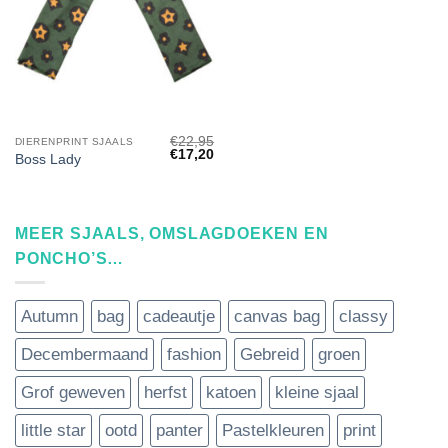
€
22,95
DIERENPRINT SJAALS
Oorspronkelijke
Huidige
€
17,20
Boss Lady
prijs
prijs
was:
is:
€22,95.
€17,20.
MEER SJAALS, OMSLAGDOEKEN EN
PONCHO’S…
Autumn
bag
cadeautje
canvas bag
classy
Decembermaand
fashion
Gebreid
groen
Grof geweven
herfst
katoen
kleine sjaal
little star
ootd
panter
Pastelkleuren
print