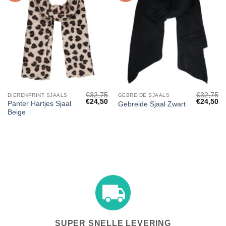
€
32,75
€
32,75
DIERENPRINT SJAALS
GEBREIDE SJAALS
Oorspronkelijke
Huidige
Oorspronk
Hu
€
24,50
€
24,50
Panter Hartjes Sjaal
Gebreide Sjaal Zwart
prijs
prijs
prijs
pri
Beige
was:
is:
was:
is:
€32,75.
€24,50.
€32,75.
€2
SUPER SNELLE LEVERING