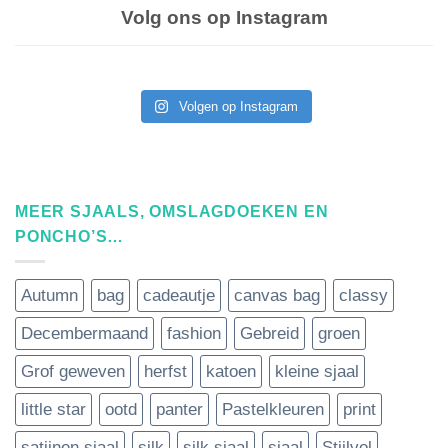
Volg ons op Instagram
Volgen op Instagram
MEER SJAALS, OMSLAGDOEKEN EN
PONCHO’S…
Autumn
bag
cadeautje
canvas bag
classy
Decembermaand
fashion
Gebreid
groen
Grof geweven
herfst
katoen
kleine sjaal
little star
ootd
panter
Pastelkleuren
print
satijnen sjaal
silk
silk sjaal
sjaal
Stijlvol