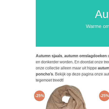
Au
Warme oms
Autumn sjaals
,
autumn omslagdoeken
en donkerder worden. En doordat onze tren
onze collectie alleen maar uit hippe
autum
poncho’s
. Bekijk op deze pagina onze au
tegemoet treedt!
-25%
-25%