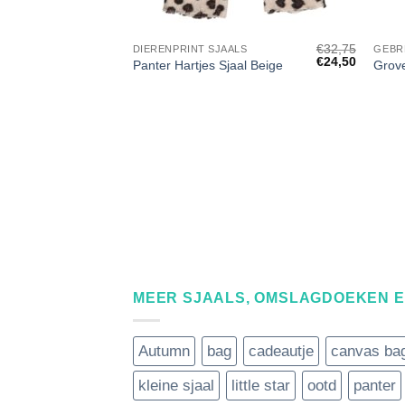
+
+
€
32,75
DIERENPRINT SJAALS
GEBR
Oorspronkelijke
Huidige
€
24,50
Panter Hartjes Sjaal Beige
Grove
prijs
prijs
was:
is:
€32,75.
€24,50.
MEER SJAALS, OMSLAGDOEKEN 
Autumn
bag
cadeautje
canvas ba
kleine sjaal
little star
ootd
panter