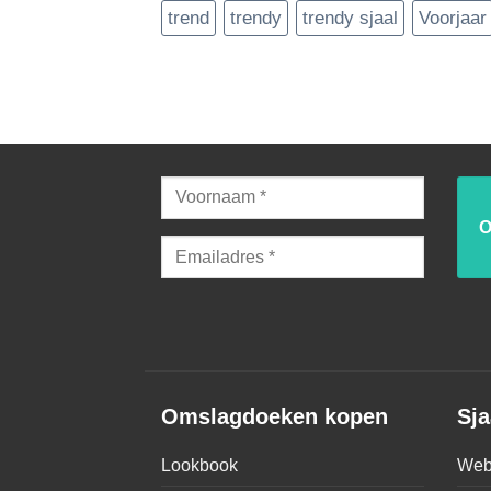
trend
trendy
trendy sjaal
Voorjaar
Omslagdoeken kopen
Sja
Lookbook
Web