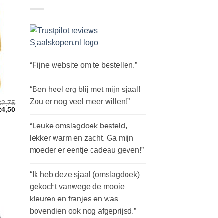
“Fijne website om te bestellen.”
“Ben heel erg blij met mijn sjaal!
Zou er nog veel meer willen!”
32,75
rspronkelijke
Huidige
24,50
ijs
prijs
as:
is:
“Leuke omslagdoek besteld,
2,75.
€24,50.
lekker warm en zacht. Ga mijn
moeder er eentje cadeau geven!”
“Ik heb deze sjaal (omslagdoek)
gekocht vanwege de mooie
kleuren en franjes en was
bovendien ook nog afgeprijsd.”