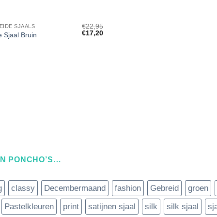
€
22,95
EIDE SJAALS
Oorspronkelijke
Huidige
€
17,20
 Sjaal Bruin
prijs
prijs
was:
is:
€22,95.
€17,20.
EN PONCHO’S…
g
classy
Decembermaand
fashion
Gebreid
groen
Pastelkleuren
print
satijnen sjaal
silk
silk sjaal
sj