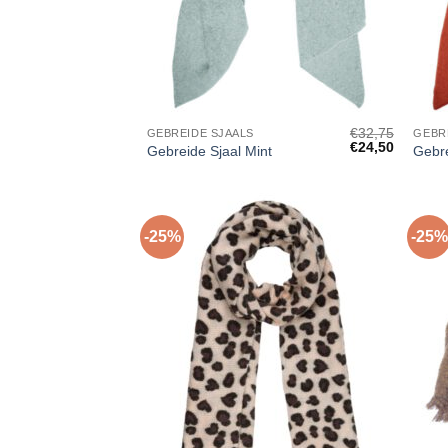
+
+
€
32,75
GEBREIDE SJAALS
GEBR
Oorspronkelijke
Huidige
€
24,50
Gebreide Sjaal Mint
Gebre
prijs
prijs
was:
is:
€32,75.
€24,50.
-25%
-25%