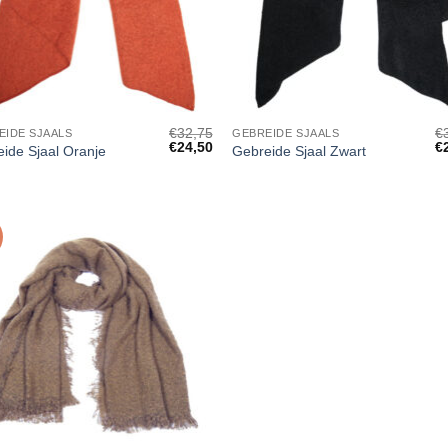
+
€
32,75
€
EIDE SJAALS
GEBREIDE SJAALS
Oorspronkelijke
Huidige
Oo
€
24,50
€
ide Sjaal Oranje
Gebreide Sjaal Zwart
prijs
prijs
pr
was:
is:
w
€32,75.
€24,50.
€3