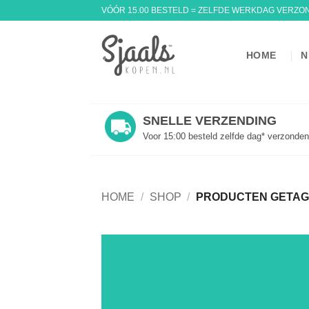
Ga
VÓÓR 15.00 BESTELD = ZELFDE WERKDAG VERZO
naar
inhoud
HOME
N
SNELLE VERZENDING
Voor 15:00 besteld zelfde dag* verzonden
HOME
/
SHOP
/
PRODUCTEN GETAG