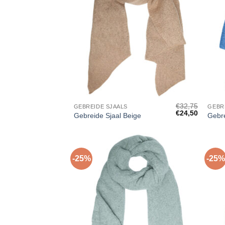
+
+
€
32,75
GEBREIDE SJAALS
GEBR
Oorspronkelijke
Huidige
€
24,50
Gebreide Sjaal Beige
Gebre
prijs
prijs
was:
is:
€32,75.
€24,50.
-25%
-25%