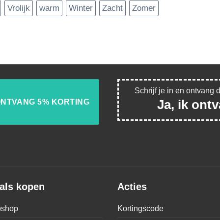
Vrolijk
warm
Winter
Zacht
Zomer
Schrijf je in en ontvang 
Ja, ik ont
als kopen
Acties
shop
Kortingscode