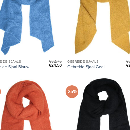
+
€
32,75
€
EIDE SJAALS
GEBREIDE SJAALS
Oorspronkelijke
Huidige
Oo
€
24,50
€
ide Sjaal Blauw
Gebreide Sjaal Geel
prijs
prijs
pr
was:
is:
w
€32,75.
€24,50.
€3
-25%