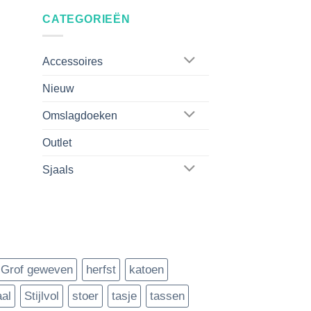
CATEGORIEËN
Accessoires
Nieuw
Omslagdoeken
Outlet
Sjaals
Grof geweven
herfst
katoen
aal
Stijlvol
stoer
tasje
tassen