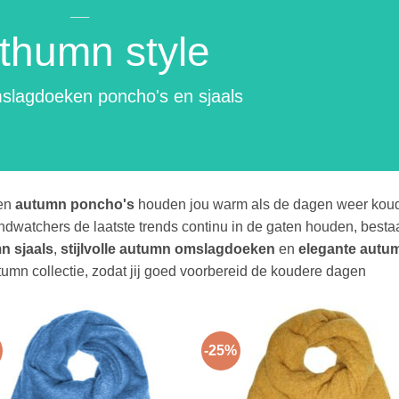
___
thumn style
lagdoeken poncho's en sjaals
en
autumn poncho's
houden jou warm als de dagen weer kou
dwatchers de laatste trends continu in de gaten houden, besta
n sjaals
,
stijlvolle autumn omslagdoeken
en
elegante autu
tumn collectie, zodat jij goed voorbereid de koudere dagen
-25%