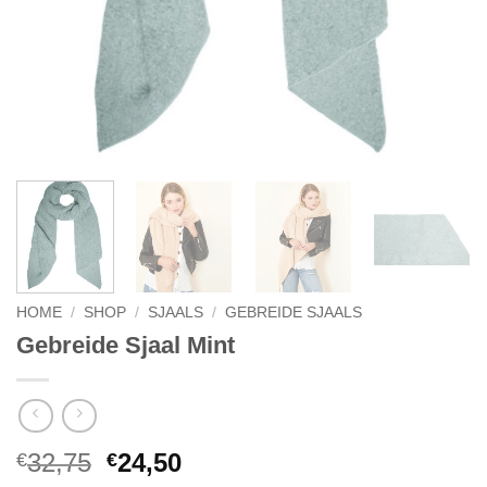
HOME
/
SHOP
/
SJAALS
/
GEBREIDE SJAALS
Gebreide Sjaal Mint
Oorspronkelijke
Huidige
32,75
24,50
€
€