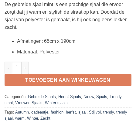
prijs
prijs
De gebreide sjaal mint is een prachtige sjaal die ervoor
was:
is:
zorgt dat jij warm en stylish de straat op kan. Doordat de
€32,75.
€24,50.
sjaal van polyester is gemaakt, is hij ook nog eens lekker
zacht.
Afmetingen
:
65cm x 190cm
Materiaal
:
Polyester
Gebreide Sjaal Mint aantal
TOEVOEGEN AAN WINKELWAGEN
Categorieën:
Gebreide Sjaals
,
Herfst Sjaals
,
Nieuw
,
Sjaals
,
Trendy
sjaal
,
Vrouwen Sjaals
,
Winter sjaals
Tags:
Autumn
,
cadeautje
,
fashion
,
herfst
,
sjaal
,
Stijlvol
,
trendy
,
trendy
sjaal
,
warm
,
Winter
,
Zacht