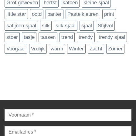
Grof geweven
herfst
katoen
kleine sjaal
little star
ootd
panter
Pastelkleuren
print
satijnen sjaal
silk
silk sjaal
sjaal
Stijlvol
stoer
tasje
tassen
trend
trendy
trendy sjaal
Voorjaar
Vrolijk
warm
Winter
Zacht
Zomer