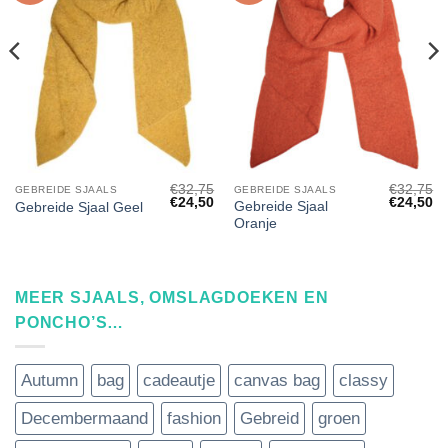
€
32,75
€
32,75
GEBREIDE SJAALS
GEBREIDE SJAALS
nkelijke
Huidige
Oorspronkelijke
Huidige
Oorspronk
Hu
€
24,50
€
24,50
Gebreide Sjaal
Gebreide Sjaal Geel
rijs
prijs
prijs
prijs
pri
Oranje
s:
was:
is:
was:
is:
€24,50.
€32,75.
€24,50.
€32,75.
€2
MEER SJAALS, OMSLAGDOEKEN EN
PONCHO’S…
Autumn
bag
cadeautje
canvas bag
classy
Decembermaand
fashion
Gebreid
groen