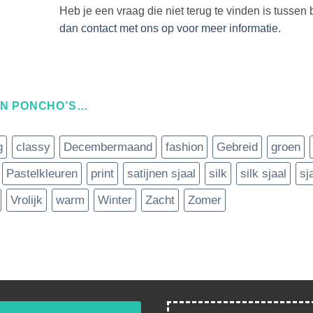
Heb je een vraag die niet terug te vinden is tuss
dan contact met ons op voor meer informatie
.
EN PONCHO’S…
g
classy
Decembermaand
fashion
Gebreid
groen
Pastelkleuren
print
satijnen sjaal
silk
silk sjaal
sj
Vrolijk
warm
Winter
Zacht
Zomer