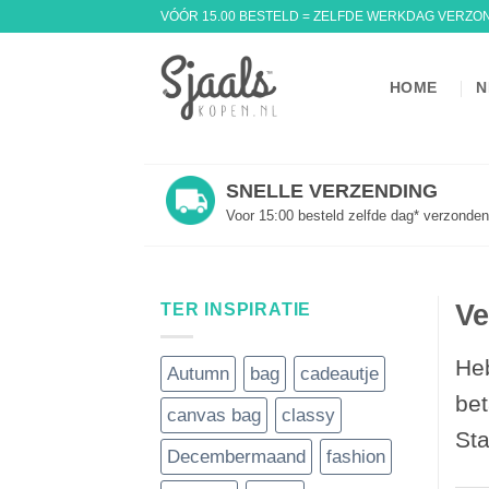
Ga
VÓÓR 15.00 BESTELD = ZELFDE WERKDAG VERZO
naar
inhoud
HOME
N
SNELLE VERZENDING
Voor 15:00 besteld zelfde dag* verzonden
Ve
TER INSPIRATIE
Heb
Autumn
bag
cadeautje
bet
canvas bag
classy
Sta
Decembermaand
fashion