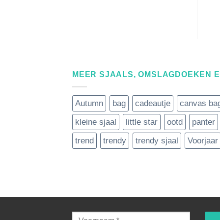
MEER SJAALS, OMSLAGDOEKEN 
Autumn
bag
cadeautje
canvas ba
kleine sjaal
little star
ootd
panter
trend
trendy
trendy sjaal
Voorjaar