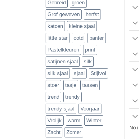
Gebreid
groen
Grof geweven
herfst
katoen
kleine sjaal
little star
ootd
panter
Pastelkleuren
print
satijnen sjaal
silk
silk sjaal
sjaal
Stijlvol
stoer
tasje
tassen
trend
trendy
trendy sjaal
Voorjaar
Vrolijk
warm
Winter
No 
Zacht
Zomer