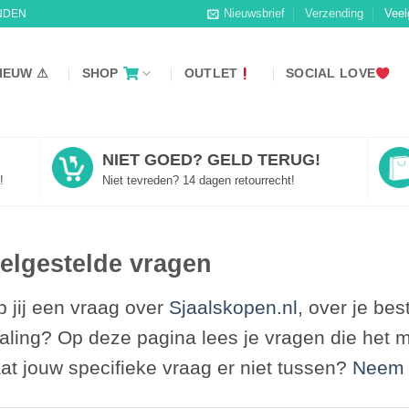
Nieuwsbrief
Verzending
Veel
NDEN
IEUW ⚠
SHOP
OUTLET
SOCIAL LOVE
NIET GOED? GELD TERUG!
!
Niet tevreden? 14 dagen retourrecht!
elgestelde vragen
 jij een vraag over
Sjaalskopen.nl
, over je bes
aling? Op deze pagina lees je vragen die het m
at jouw specifieke vraag er niet tussen?
Neem 