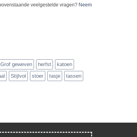
en bovenstaande veelgestelde vragen?
Neem
Grof geweven
herfst
katoen
aal
Stijlvol
stoer
tasje
tassen