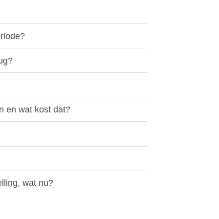
eriode?
rug?
en en wat kost dat?
lling, wat nu?