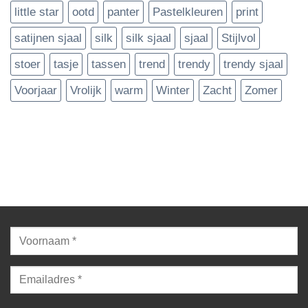
little star
ootd
panter
Pastelkleuren
print
satijnen sjaal
silk
silk sjaal
sjaal
Stijlvol
stoer
tasje
tassen
trend
trendy
trendy sjaal
Voorjaar
Vrolijk
warm
Winter
Zacht
Zomer