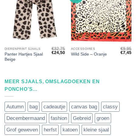
€
32,75
€
9,95
DIERENPRINT SJAALS
ACCESSOIRES
Oorspronkelijke
Huidige
Oorspro
Hu
€
24,50
€
7,45
Panter Hartjes Sjaal
Wild Side – Oranje
prijs
prijs
prijs
pri
Beige
was:
is:
was:
is:
€32,75.
€24,50.
€9,95.
€7
MEER SJAALS, OMSLAGDOEKEN EN
PONCHO’S…
Autumn
bag
cadeautje
canvas bag
classy
Decembermaand
fashion
Gebreid
groen
Grof geweven
herfst
katoen
kleine sjaal