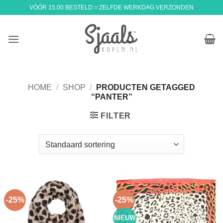
Ga
VÓÓR 15.00 BESTELD = ZELFDE WERKDAG VERZONDEN
naar
inhoud
HOME
/
SHOP
/
PRODUCTEN GETAGGED
“PANTER”
FILTER
-25%
-25%
NIEUW