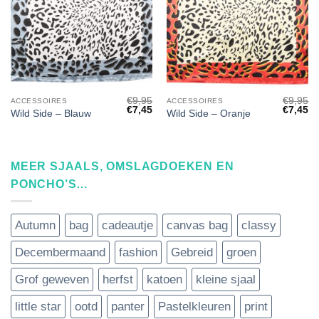
€
9,95
€
9,95
ACCESSOIRES
ACCESSOIRES
Oorspronkelijke
Huidige
Oorspro
Hu
€
7,45
€
7,45
Wild Side – Blauw
Wild Side – Oranje
prijs
prijs
prijs
pri
was:
is:
was:
is:
€9,95.
€7,45.
€9,95.
€7
MEER SJAALS, OMSLAGDOEKEN EN
PONCHO’S…
Autumn
bag
cadeautje
canvas bag
classy
Decembermaand
fashion
Gebreid
groen
Grof geweven
herfst
katoen
kleine sjaal
little star
ootd
panter
Pastelkleuren
print