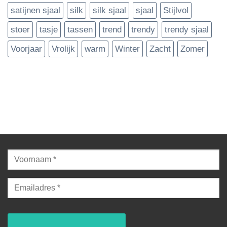
satijnen sjaal
silk
silk sjaal
sjaal
Stijlvol
stoer
tasje
tassen
trend
trendy
trendy sjaal
Voorjaar
Vrolijk
warm
Winter
Zacht
Zomer