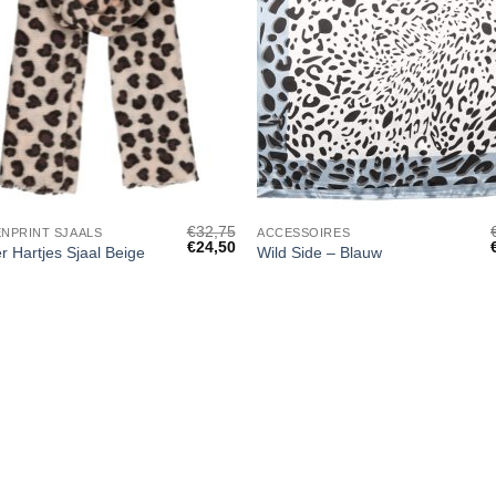
+
€
32,75
ENPRINT SJAALS
ACCESSOIRES
Oorspronkelijke
Huidige
€
24,50
r Hartjes Sjaal Beige
Wild Side – Blauw
prijs
prijs
p
was:
is:
€32,75.
€24,50.