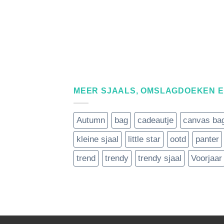
MEER SJAALS, OMSLAGDOEKEN 
Autumn
bag
cadeautje
canvas ba
kleine sjaal
little star
ootd
panter
trend
trendy
trendy sjaal
Voorjaar