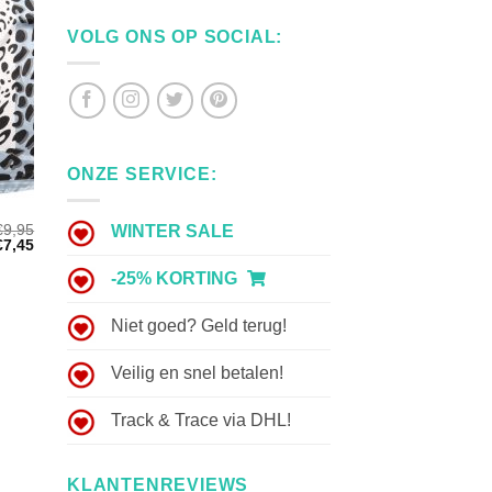
VOLG ONS OP SOCIAL:
ONZE SERVICE:
€
9,95
WINTER SALE
Oorspronkelijke
Huidige
€
7,45
rijs
prijs
was:
is:
-25% KORTING
€9,95.
€7,45.
Niet goed? Geld terug!
Veilig en snel betalen!
Track & Trace via DHL!
KLANTENREVIEWS