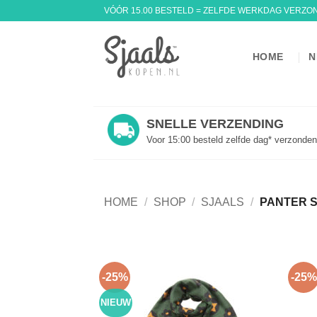
Ga
VÓÓR 15.00 BESTELD = ZELFDE WERKDAG VERZO
naar
inhoud
HOME
N
SNELLE VERZENDING
Voor 15:00 besteld zelfde dag* verzonden
HOME
/
SHOP
/
SJAALS
/
PANTER 
-25%
-25%
NIEUW