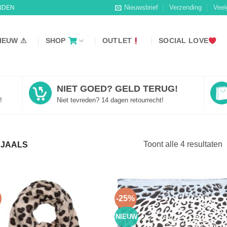
Nieuwsbrief
Verzending
Veel
NDEN
IEUW ⚠
SHOP
OUTLET
SOCIAL LOVE
NIET GOED? GELD TERUG!
!
Niet tevreden? 14 dagen retourrecht!
Toont alle 4 resultaten
SJAALS
-25%
NIEUW