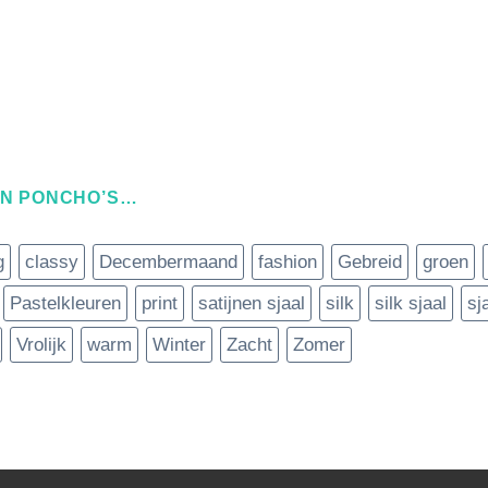
EN PONCHO’S…
g
classy
Decembermaand
fashion
Gebreid
groen
Pastelkleuren
print
satijnen sjaal
silk
silk sjaal
sj
Vrolijk
warm
Winter
Zacht
Zomer