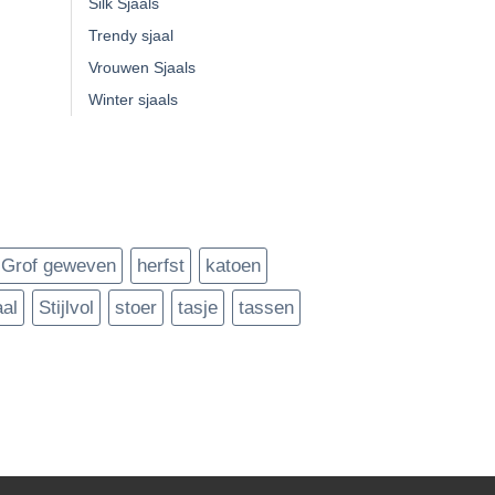
Silk Sjaals
Trendy sjaal
Vrouwen Sjaals
Winter sjaals
Grof geweven
herfst
katoen
aal
Stijlvol
stoer
tasje
tassen