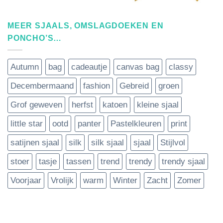
MEER SJAALS, OMSLAGDOEKEN EN
PONCHO’S…
Autumn
bag
cadeautje
canvas bag
classy
Decembermaand
fashion
Gebreid
groen
Grof geweven
herfst
katoen
kleine sjaal
little star
ootd
panter
Pastelkleuren
print
satijnen sjaal
silk
silk sjaal
sjaal
Stijlvol
stoer
tasje
tassen
trend
trendy
trendy sjaal
Voorjaar
Vrolijk
warm
Winter
Zacht
Zomer