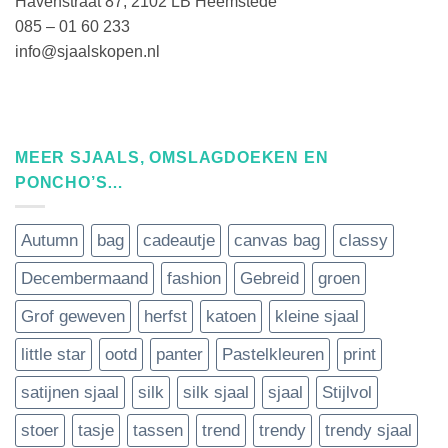
Havenstraat 87, 2102 LB Heemstede
085 – 01 60 233
info@sjaalskopen.nl
MEER SJAALS, OMSLAGDOEKEN EN
PONCHO’S…
Autumn
bag
cadeautje
canvas bag
classy
Decembermaand
fashion
Gebreid
groen
Grof geweven
herfst
katoen
kleine sjaal
little star
ootd
panter
Pastelkleuren
print
satijnen sjaal
silk
silk sjaal
sjaal
Stijlvol
stoer
tasje
tassen
trend
trendy
trendy sjaal