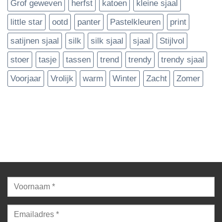
Grof geweven
herfst
katoen
kleine sjaal
little star
ootd
panter
Pastelkleuren
print
satijnen sjaal
silk
silk sjaal
sjaal
Stijlvol
stoer
tasje
tassen
trend
trendy
trendy sjaal
Voorjaar
Vrolijk
warm
Winter
Zacht
Zomer