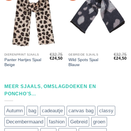
€
32,75
€
32,75
DIERENPRINT SJAALS
GEBREIDE SJAALS
Oorspronkelijke
Huidige
Oorspronk
Hu
€
24,50
€
24,50
Panter Hartjes Sjaal
Wild Spots Sjaal
prijs
prijs
prijs
pri
Beige
Blauw
was:
is:
was:
is:
€32,75.
€24,50.
€32,75.
€2
MEER SJAALS, OMSLAGDOEKEN EN
PONCHO’S…
Autumn
bag
cadeautje
canvas bag
classy
Decembermaand
fashion
Gebreid
groen