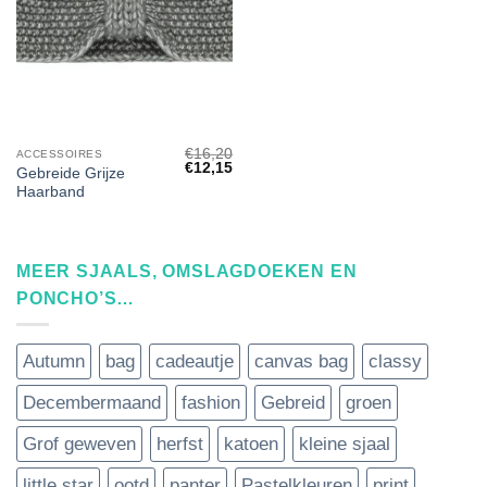
€
16,20
ACCESSOIRES
Oorspronkelijke
Huidige
€
12,15
Gebreide Grijze
prijs
prijs
Haarband
was:
is:
€16,20.
€12,15.
MEER SJAALS, OMSLAGDOEKEN EN
PONCHO’S…
Autumn
bag
cadeautje
canvas bag
classy
Decembermaand
fashion
Gebreid
groen
Grof geweven
herfst
katoen
kleine sjaal
little star
ootd
panter
Pastelkleuren
print