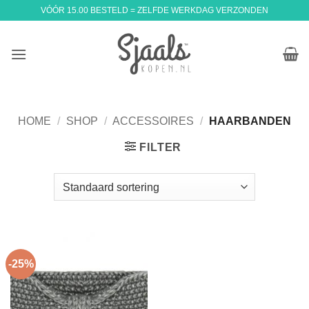
Ga
VÓÓR 15.00 BESTELD = ZELFDE WERKDAG VERZONDEN
naar
inhoud
HOME
/
SHOP
/
ACCESSOIRES
/
HAARBANDEN
FILTER
-25%