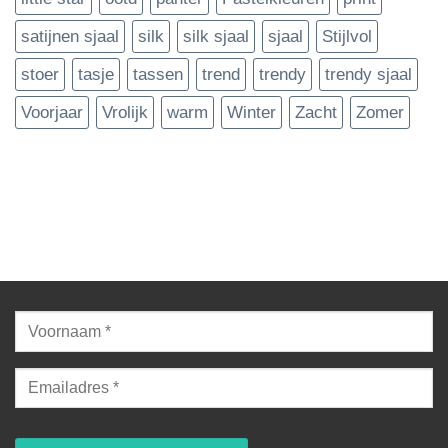
satijnen sjaal
silk
silk sjaal
sjaal
Stijlvol
stoer
tasje
tassen
trend
trendy
trendy sjaal
Voorjaar
Vrolijk
warm
Winter
Zacht
Zomer