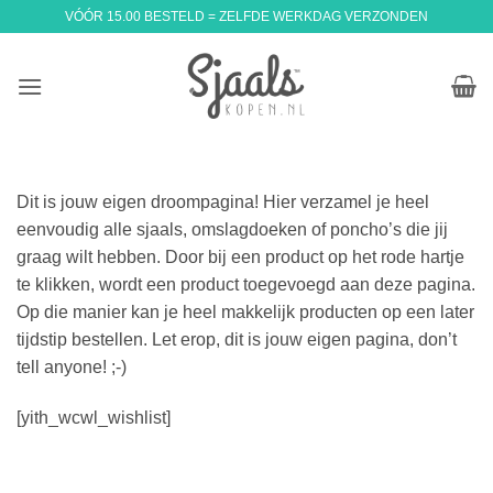
Ga
VÓÓR 15.00 BESTELD = ZELFDE WERKDAG VERZONDEN
naar
inhoud
Dit is jouw eigen droompagina! Hier verzamel je heel
eenvoudig alle sjaals, omslagdoeken of poncho’s die jij
graag wilt hebben. Door bij een product op het rode hartje
te klikken, wordt een product toegevoegd aan deze pagina.
Op die manier kan je heel makkelijk producten op een later
tijdstip bestellen. Let erop, dit is jouw eigen pagina, don’t
tell anyone! ;-)
[yith_wcwl_wishlist]