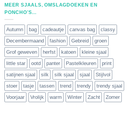
MEER SJAALS, OMSLAGDOEKEN EN
PONCHO’S…
Autumn
bag
cadeautje
canvas bag
classy
Decembermaand
fashion
Gebreid
groen
Grof geweven
herfst
katoen
kleine sjaal
little star
ootd
panter
Pastelkleuren
print
satijnen sjaal
silk
silk sjaal
sjaal
Stijlvol
stoer
tasje
tassen
trend
trendy
trendy sjaal
Voorjaar
Vrolijk
warm
Winter
Zacht
Zomer