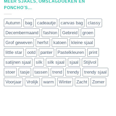
MEER SJAALS, OMSLAGDOEKEN EN
PONCHO’S…
Autumn
bag
cadeautje
canvas bag
classy
Decembermaand
fashion
Gebreid
groen
Grof geweven
herfst
katoen
kleine sjaal
little star
ootd
panter
Pastelkleuren
print
satijnen sjaal
silk
silk sjaal
sjaal
Stijlvol
stoer
tasje
tassen
trend
trendy
trendy sjaal
Voorjaar
Vrolijk
warm
Winter
Zacht
Zomer