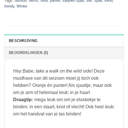
Tags:
fashion
,
herfst
,
ootd
,
panter
,
satijnen sjaal
,
silk
,
sjaal
,
trend
,
trendy
,
Winter
BESCHRIJVING
BEOORDELINGEN (0)
Hey Babe, take a walk on the wild side!
Deze
musthave van dit seizoen moet jij toch ook
hebben? Oranje én panter! Als sjaaltje, maar ook
om je arm of helemaal leuk: in je haar!
Draagtip:
mega leuk om om je elastiekje te
binden: in een staart, knot of vlecht! Ook heel leuk:
om het handvat van je tas binden!