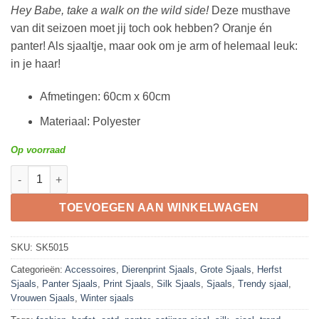
prijs
prijs
Hey Babe, take a walk on the wild side!
Deze musthave
was:
is:
van dit seizoen moet jij toch ook hebben? Oranje én
€9,95.
€7,45.
panter! Als sjaaltje, maar ook om je arm of helemaal leuk:
in je haar!
Afmetingen
:
60cm x 60cm
Materiaal
:
Polyester
Op voorraad
Wild Side - Oranje aantal
TOEVOEGEN AAN WINKELWAGEN
SKU:
SK5015
Categorieën:
Accessoires
,
Dierenprint Sjaals
,
Grote Sjaals
,
Herfst
Sjaals
,
Panter Sjaals
,
Print Sjaals
,
Silk Sjaals
,
Sjaals
,
Trendy sjaal
,
Vrouwen Sjaals
,
Winter sjaals