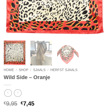
HOME
/
SHOP
/
SJAALS
/
HERFST SJAALS
Wild Side – Oranje
Oorspronkelijke
Huidige
9,95
7,45
€
€