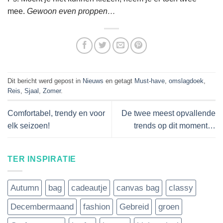
mee.
Gewoon even proppen…
Dit bericht werd gepost in
Nieuws
en getagt
Must-have
,
omslagdoek
,
Reis
,
Sjaal
,
Zomer
.
Comfortabel, trendy en voor
De twee meest opvallende
elk seizoen!
trends op dit moment…
TER INSPIRATIE
Autumn
bag
cadeautje
canvas bag
classy
Decembermaand
fashion
Gebreid
groen