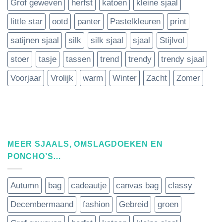
Grof geweven
herfst
katoen
kleine sjaal
little star
ootd
panter
Pastelkleuren
print
satijnen sjaal
silk
silk sjaal
sjaal
Stijlvol
stoer
tasje
tassen
trend
trendy
trendy sjaal
Voorjaar
Vrolijk
warm
Winter
Zacht
Zomer
MEER SJAALS, OMSLAGDOEKEN EN
PONCHO’S…
Autumn
bag
cadeautje
canvas bag
classy
Decembermaand
fashion
Gebreid
groen