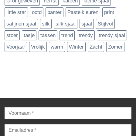
Grof geweven
herfst
katoen
kleine sjaal
little star
ootd
panter
Pastelkleuren
print
satijnen sjaal
silk
silk sjaal
sjaal
Stijlvol
stoer
tasje
tassen
trend
trendy
trendy sjaal
Voorjaar
Vrolijk
warm
Winter
Zacht
Zomer