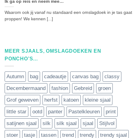
Ik ga op reis en neem mee…
Waarom ook jij vanaf nu standaard een omslagdoek in je tas gaat
proppen! We kennen [...]
MEER SJAALS, OMSLAGDOEKEN EN
PONCHO’S…
Autumn
bag
cadeautje
canvas bag
classy
Decembermaand
fashion
Gebreid
groen
Grof geweven
herfst
katoen
kleine sjaal
little star
ootd
panter
Pastelkleuren
print
satijnen sjaal
silk
silk sjaal
sjaal
Stijlvol
stoer
tasje
tassen
trend
trendy
trendy sjaal