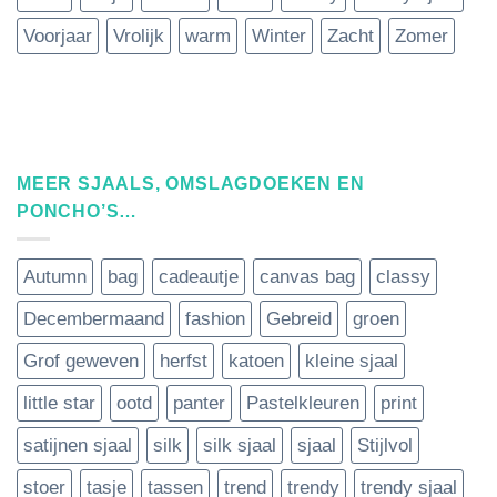
Voorjaar
Vrolijk
warm
Winter
Zacht
Zomer
MEER SJAALS, OMSLAGDOEKEN EN
PONCHO’S…
Autumn
bag
cadeautje
canvas bag
classy
Decembermaand
fashion
Gebreid
groen
Grof geweven
herfst
katoen
kleine sjaal
little star
ootd
panter
Pastelkleuren
print
satijnen sjaal
silk
silk sjaal
sjaal
Stijlvol
stoer
tasje
tassen
trend
trendy
trendy sjaal