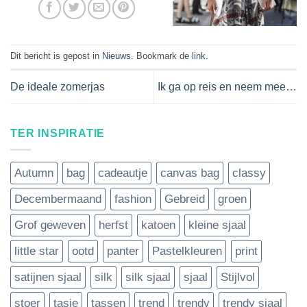
Dit bericht is gepost in
Nieuws
. Bookmark de
link
.
De ideale zomerjas
Ik ga op reis en neem mee…
TER INSPIRATIE
Autumn
bag
cadeautje
canvas bag
classy
Decembermaand
fashion
Gebreid
groen
Grof geweven
herfst
katoen
kleine sjaal
little star
ootd
panter
Pastelkleuren
print
satijnen sjaal
silk
silk sjaal
sjaal
Stijlvol
stoer
tasje
tassen
trend
trendy
trendy sjaal