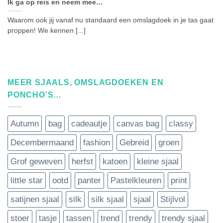
Ik ga op reis en neem mee…
Waarom ook jij vanaf nu standaard een omslagdoek in je tas gaat
proppen! We kennen [...]
MEER SJAALS, OMSLAGDOEKEN EN
PONCHO’S…
Autumn
bag
cadeautje
canvas bag
classy
Decembermaand
fashion
Gebreid
groen
Grof geweven
herfst
katoen
kleine sjaal
little star
ootd
panter
Pastelkleuren
print
satijnen sjaal
silk
silk sjaal
sjaal
Stijlvol
stoer
tasje
tassen
trend
trendy
trendy sjaal