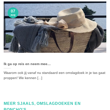
07
aug
Ik ga op reis en neem mee…
Waarom ook jij vanaf nu standaard een omslagdoek in je tas gaat
proppen! We kennen [...]
MEER SJAALS, OMSLAGDOEKEN EN
PONCHO’S…