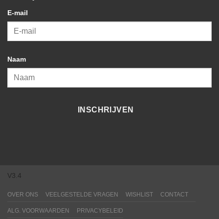
E-mail
Naam
INSCHRIJVEN
V3.4
OVER ONS
VEELGESTELDE VRAGEN
WISHLIST
CONTACT
ALG. VOORWAARDEN
PRIVACYBELEID