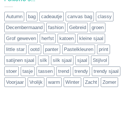
Autumn
bag
cadeautje
canvas bag
classy
Decembermaand
fashion
Gebreid
groen
Grof geweven
herfst
katoen
kleine sjaal
little star
ootd
panter
Pastelkleuren
print
satijnen sjaal
silk
silk sjaal
sjaal
Stijlvol
stoer
tasje
tassen
trend
trendy
trendy sjaal
Voorjaar
Vrolijk
warm
Winter
Zacht
Zomer