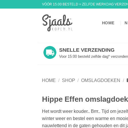
Ga
VÓÓR 15.00 BESTELD = ZELFDE WERKDAG VERZO
naar
inhoud
HOME
N
SNELLE VERZENDING
Voor 15:00 besteld zelfde dag* verzonden
HOME
/
SHOP
/
OMSLAGDOEKEN
/
Hippe Effen omslagdoe
Het wordt weer kouder.. Brrr.. Tijd om je
winter weer en bestel een warme en mooie
nauwlettend in de gaten gehouden en dit j