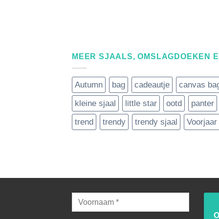
MEER SJAALS, OMSLAGDOEKEN 
Autumn
bag
cadeautje
canvas ba
kleine sjaal
little star
ootd
panter
trend
trendy
trendy sjaal
Voorjaar