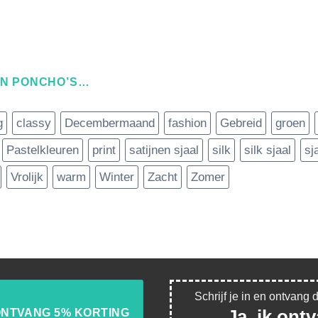
EN PONCHO’S…
g
classy
Decembermaand
fashion
Gebreid
groen
Pastelkleuren
print
satijnen sjaal
silk
silk sjaal
sj
Vrolijk
warm
Winter
Zacht
Zomer
Schrijf je in en ontvang 
Ja, ik ont