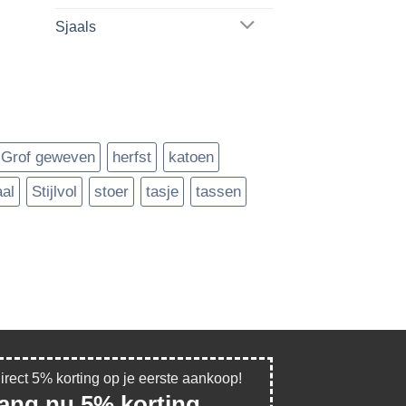
Sjaals
Grof geweven
herfst
katoen
aal
Stijlvol
stoer
tasje
tassen
direct 5% korting op je eerste aankoop!
vang nu 5% korting