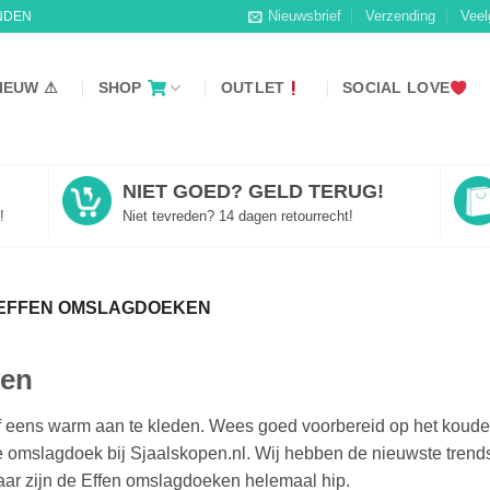
Nieuwsbrief
Verzending
Veel
NDEN
IEUW ⚠
SHOP
OUTLET
SOCIAL LOVE
NIET GOED? GELD TERUG!
!
Niet tevreden? 14 dagen retourrecht!
EFFEN OMSLAGDOEKEN
ken
zelf eens warm aan te kleden. Wees goed voorbereid op het koude
 omslagdoek bij Sjaalskopen.nl. Wij hebben de nieuwste trend
aar zijn de Effen omslagdoeken helemaal hip.