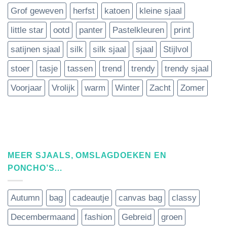
Grof geweven
herfst
katoen
kleine sjaal
little star
ootd
panter
Pastelkleuren
print
satijnen sjaal
silk
silk sjaal
sjaal
Stijlvol
stoer
tasje
tassen
trend
trendy
trendy sjaal
Voorjaar
Vrolijk
warm
Winter
Zacht
Zomer
MEER SJAALS, OMSLAGDOEKEN EN
PONCHO’S…
Autumn
bag
cadeautje
canvas bag
classy
Decembermaand
fashion
Gebreid
groen