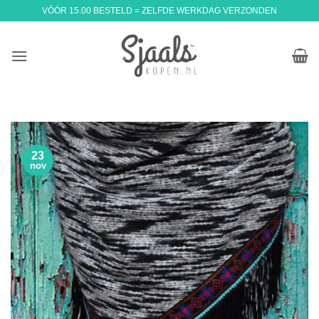
Ga
VÓÓR 15.00 BESTELD = ZELFDE WERKDAG VERZONDEN
naar
inhoud
23
nov