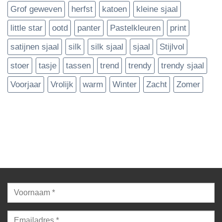
Grof geweven
herfst
katoen
kleine sjaal
little star
ootd
panter
Pastelkleuren
print
satijnen sjaal
silk
silk sjaal
sjaal
Stijlvol
stoer
tasje
tassen
trend
trendy
trendy sjaal
Voorjaar
Vrolijk
warm
Winter
Zacht
Zomer