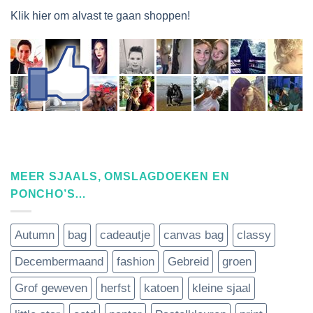
Klik hier om alvast te gaan shoppen!
MEER SJAALS, OMSLAGDOEKEN EN
PONCHO’S…
Autumn
bag
cadeautje
canvas bag
classy
Decembermaand
fashion
Gebreid
groen
Grof geweven
herfst
katoen
kleine sjaal