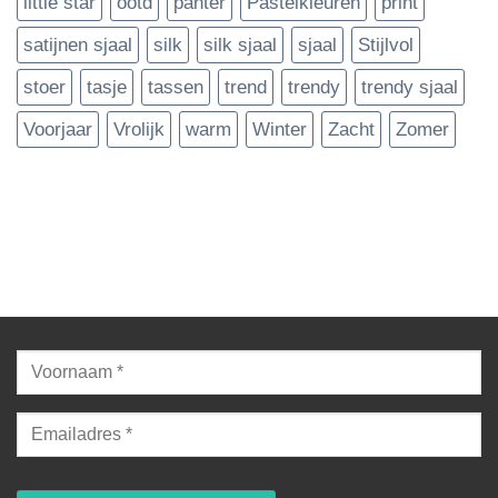
little star
ootd
panter
Pastelkleuren
print
satijnen sjaal
silk
silk sjaal
sjaal
Stijlvol
stoer
tasje
tassen
trend
trendy
trendy sjaal
Voorjaar
Vrolijk
warm
Winter
Zacht
Zomer