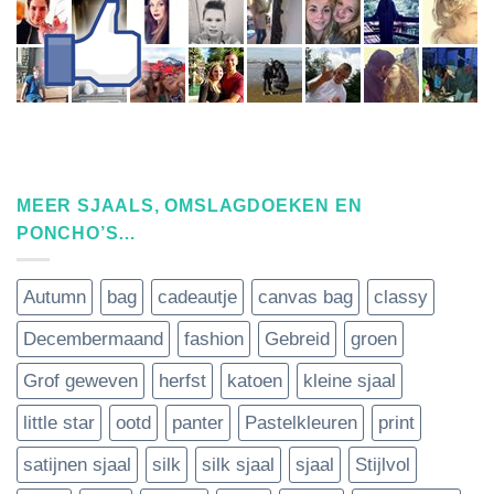
MEER SJAALS, OMSLAGDOEKEN EN
PONCHO’S…
Autumn
bag
cadeautje
canvas bag
classy
Decembermaand
fashion
Gebreid
groen
Grof geweven
herfst
katoen
kleine sjaal
little star
ootd
panter
Pastelkleuren
print
satijnen sjaal
silk
silk sjaal
sjaal
Stijlvol