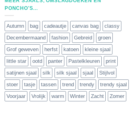
MEER SJAALS, OMSLAGDOEKEN EN
PONCHO’S…
Autumn
bag
cadeautje
canvas bag
classy
Decembermaand
fashion
Gebreid
groen
Grof geweven
herfst
katoen
kleine sjaal
little star
ootd
panter
Pastelkleuren
print
satijnen sjaal
silk
silk sjaal
sjaal
Stijlvol
stoer
tasje
tassen
trend
trendy
trendy sjaal
Voorjaar
Vrolijk
warm
Winter
Zacht
Zomer