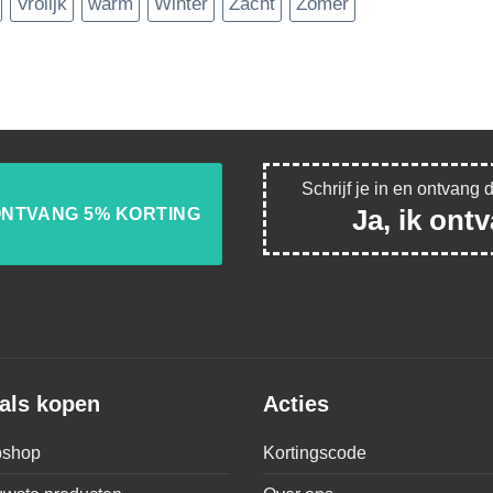
Vrolijk
warm
Winter
Zacht
Zomer
Schrijf je in en ontvang 
Ja, ik ont
als kopen
Acties
shop
Kortingscode