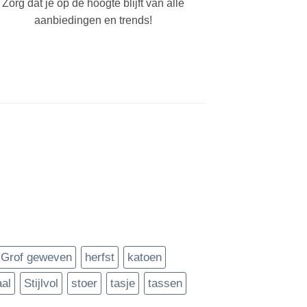
Zorg dat je op de hoogte blijft van alle
aanbiedingen en trends!
Grof geweven
herfst
katoen
aal
Stijlvol
stoer
tasje
tassen