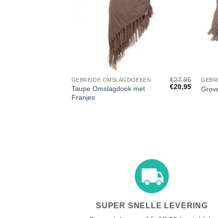
+
+
€
27,95
GEBREIDE OMSLAGDOEKEN
GEBR
Oorspronkelijke
Huidige
€
20,95
Taupe Omslagdoek met
Grove
prijs
prijs
Franjes
was:
is:
€27,95.
€20,95.
SUPER SNELLE LEVERING