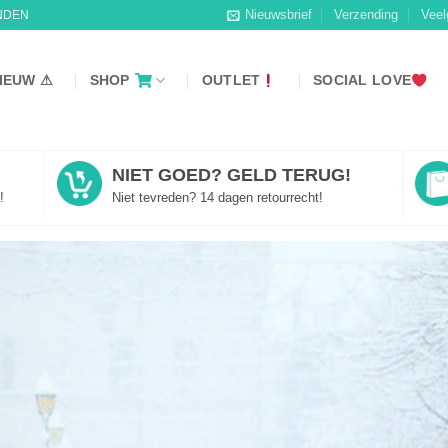
Nieuwsbrief
Verzending
Veel
NDEN
IEUW ⚠
SHOP
OUTLET
SOCIAL LOVE
NIET GOED? GELD TERUG!
!
Niet tevreden? 14 dagen retourrecht!