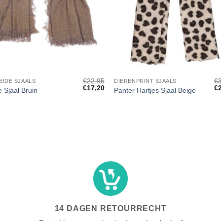
+
€
22,95
€
EIDE SJAALS
DIERENPRINT SJAALS
Oorspronkelijke
Huidige
Oo
€
17,20
€
 Sjaal Bruin
Panter Hartjes Sjaal Beige
prijs
prijs
pr
was:
is:
wa
€22,95.
€17,20.
€3
14 DAGEN RETOURRECHT