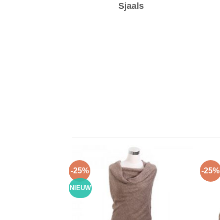
Sjaals
-25%
-25%
NIEUW