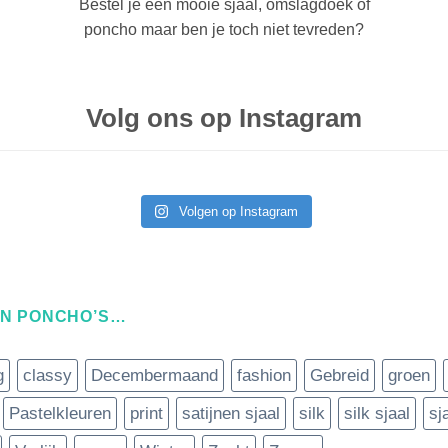
Bestel je een mooie sjaal, omslagdoek of
poncho maar ben je toch niet tevreden?
Volg ons op Instagram
Volgen op Instagram
EN PONCHO’S…
g
classy
Decembermaand
fashion
Gebreid
groen
Pastelkleuren
print
satijnen sjaal
silk
silk sjaal
sj