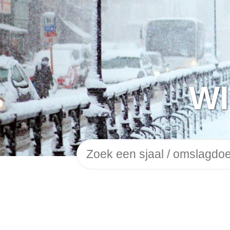
WI
Zoeken
naar: