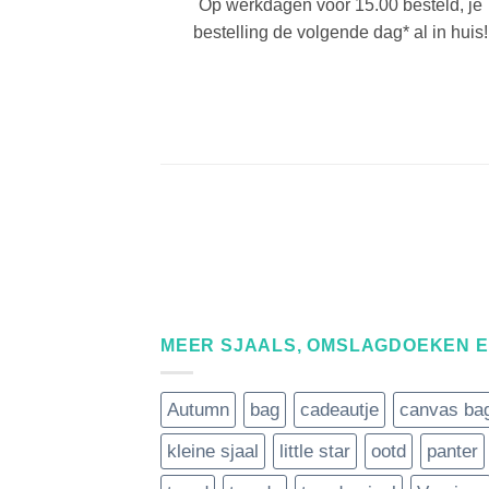
Op werkdagen vóór 15.00 besteld, je
bestelling de volgende dag* al in huis!
MEER SJAALS, OMSLAGDOEKEN 
Autumn
bag
cadeautje
canvas ba
kleine sjaal
little star
ootd
panter