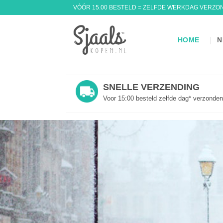
Ga
VÓÓR 15.00 BESTELD = ZELFDE WERKDAG VERZO
naar
inhoud
HOME
N
SNELLE VERZENDING
Voor 15:00 besteld zelfde dag* verzonden