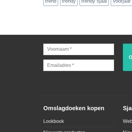
trend
trendy
trendy sjaal
Voorjaar
Omslagdoeken kopen
Sja
Lookbook
Web